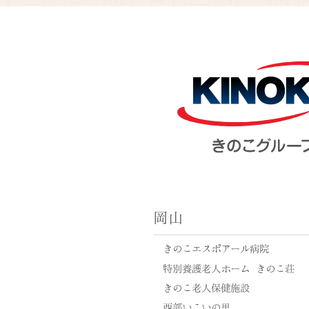
岡山
きのこエスポアール病院
特別養護老人ホーム きのこ荘
きのこ老人保健施設
西部いこいの里