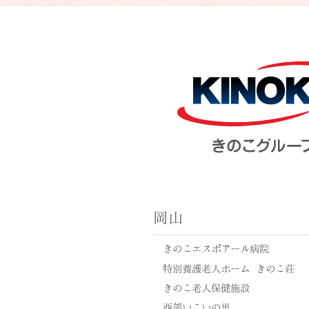
岡山
きのこエスポアール病院
特別養護老人ホーム きのこ荘
きのこ老人保健施設
西部いこいの里