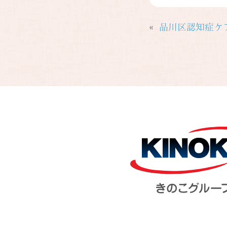
«
品川区認知症ケ